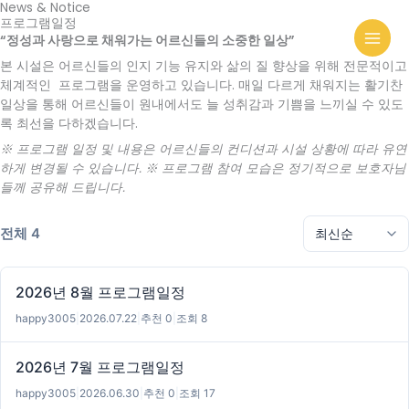
News & Notice
콘
프로그램일정
텐
“정성과 사랑으로 채워가는 어르신들의 소중한 일상”
츠
본 시설은 어르신들의 인지 기능 유지와 삶의 질 향상을 위해 전문적이고
로
체계적인 프로그램을 운영하고 있습니다. 매일 다르게 채워지는 활기찬
건
일상을 통해 어르신들이 원내에서도 늘 성취감과 기쁨을 느끼실 수 있도
너
록 최선을 다하겠습니다.
뛰
기
※ 프로그램 일정 및 내용은 어르신들의 컨디션과 시설 상황에 따라 유연
하게 변경될 수 있습니다.
※ 프로그램 참여 모습은 정기적으로 보호자님
들께 공유해 드립니다.
전체 4
2026년 8월 프로그램일정
happy3005
|
2026.07.22
|
추천 0
|
조회 8
2026년 7월 프로그램일정
happy3005
|
2026.06.30
|
추천 0
|
조회 17